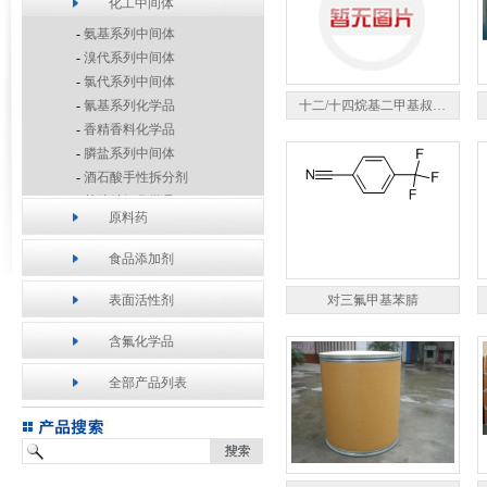
化工中间体
-
氨基系列中间体
-
溴代系列中间体
-
氯代系列中间体
-
氰基系列化学品
十二/十四烷基二甲基叔…
-
香精香料化学品
-
膦盐系列中间体
-
酒石酸手性拆分剂
-
其他精细化学品
原料药
食品添加剂
表面活性剂
对三氟甲基苯腈
含氟化学品
全部产品列表