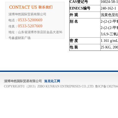
CAS
登记号
16024-58-1
EINECS
编号
240-162-1
淄博坤然国际贸易有限公司
外 观
浅黄色至
0533-5200669
电话：
别 名
2-(2-(2-
甲
0533-5207669
传真：
2-(2-(2-
甲
地址：山东省淄博市张店区金晶大道96
3,6,9-
三氧
号鑫盛财富广场
密 度
1.161 g/mL 
包 装
25 KG, 20
淄博坤然国际贸易有限公司
洛克化工网
COPYRIGHT©（2013）ZIBO KUNRAN ENTREPRISES CO.,LTD.
鲁ICP备1302704